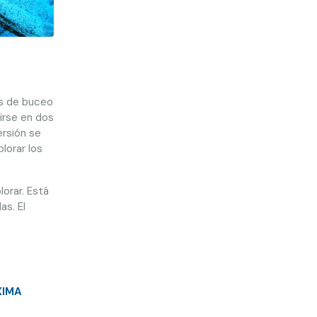
os de buceo
irse en dos
ersión se
lorar los
orar. Está
s. El
XIMA