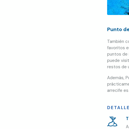
Punto d
También co
favoritos 
puntos de i
puede visi
restos de 
Además, Pu
prácticame
arrecife e
DETALL
T
A