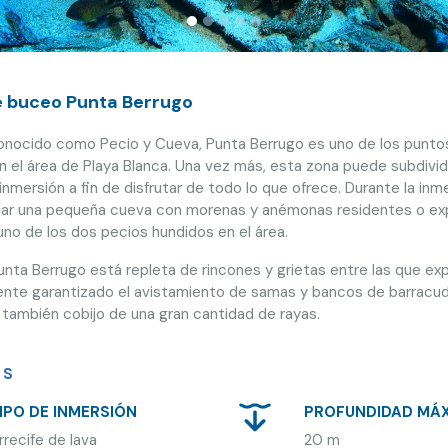
e buceo Punta Berrugo
nocido como Pecio y Cueva, Punta Berrugo es uno de los punt
en el área de Playa Blanca. Una vez más, esta zona puede subdivid
nmersión a fin de disfrutar de todo lo que ofrece. Durante la inm
tar una pequeña cueva con morenas y anémonas residentes o exp
uno de los dos pecios hundidos en el área.
nta Berrugo está repleta de rincones y grietas entre las que expl
nte garantizado el avistamiento de samas y bancos de barracuda
s también cobijo de una gran cantidad de rayas.
ES
IPO DE INMERSIÓN
PROFUNDIDAD MÁ
rrecife de lava
20 m