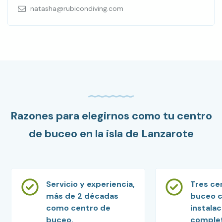
natasha@rubicondiving.com
Razones para elegirnos como tu centro
de buceo en la isla de Lanzarote
Servicio y experiencia,
Tres ce
más de 2 décadas
buceo 
como centro de
instala
buceo.
comple