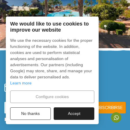
We would like to use cookies to
improve our website
Ver más
We use the necessary cookies for the proper
functioning of the website. In addition,
cookies are used to perform statistical
analyses and personalisation of
advertisements. Our partners (including
Google) may store, share, and manage your
data to deliver personalised ads.
Learn more
SUSCRÍBETE AHORA
Noticias y ofertas especiales
Configure cookies
SUBSCRIBIRSE
No thanks
Accept
Acepto
Política de Privacidad