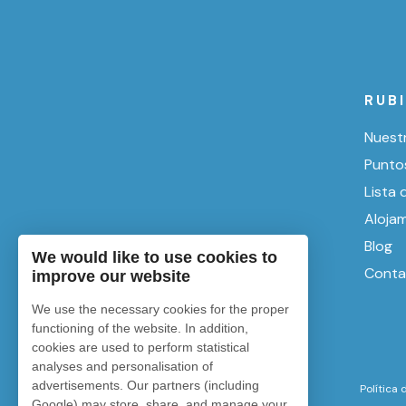
RUB
Nuest
Punto
Lista 
Aloja
Blog
We would like to use cookies to
Conta
improve our website
We use the necessary cookies for the proper
functioning of the website. In addition,
cookies are used to perform statistical
analyses and personalisation of
advertisements. Our partners (including
Política
Google) may store, share, and manage your