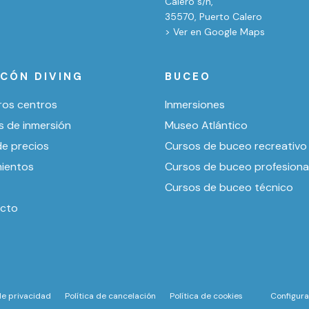
Calero s/n,
35570, Puerto Calero
> Ver en Google Maps
ICÓN DIVING
BUCEO
ros centros
Inmersiones
s de inmersión
Museo Atlántico
de precios
Cursos de buceo recreativo
mientos
Cursos de buceo profesiona
Cursos de buceo técnico
cto
 de privacidad
Política de cancelación
Política de cookies
Configura