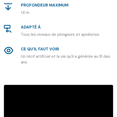
PROFONDEUR MAXIMUM
14 m
ADAPTÉ À
Tous les niveaux de plongeurs et apnéistes
CE QU'IL FAUT VOIR
Un récif artificiel et la vie qu'il a générée au fil des
ans