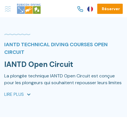
Réserver
IANTD TECHNICAL DIVING COURSES OPEN
CIRCUIT
IANTD Open Circuit
La plongée technique IANTD Open Circuit est conçue
pour les plongeurs qui souhaitent repousser leurs limites
et accéder à des plongées plus profondes, complexes et
LIRE PLUS
exigeantes grâce à une formation technique structurée
et progressive.
IANTD (International Association of Nitrox and Technical
Divers) est l’une des organisations pionnières de la