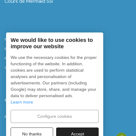
Cours de Mermaid SSI
We would like to use cookies to
Politique de confidentialité
improve our website
Politique d'annulation
We use the necessary cookies for the proper
Politique de cookies
functioning of the website. In addition,
Configurer les cookies
cookies are used to perform statistical
analyses and personalisation of
advertisements. Our partners (including
Google) may store, share, and manage your
data to deliver personalised ads.
©
2026
Rubicon Diving. Tous droits réservés.
Learn more
Configure cookies
Powered by
No thanks
Accept