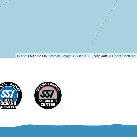
Leaflet
| Map tiles by
Stamen Design
,
CC BY 3.0
— Map data ©
OpenStreetMap